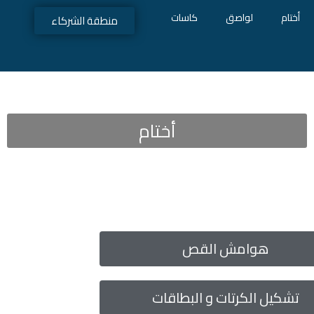
أختام
لواصق
كاسات
منطقة الشركاء
أختام
هوامش القص
تشكيل الكرتات و البطاقات