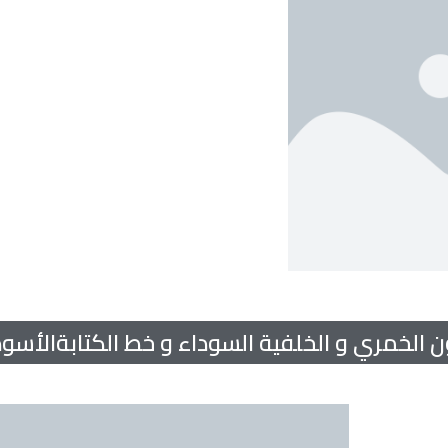
ن الخمري و الخلفية السوداء و خط الكتابةالأسود